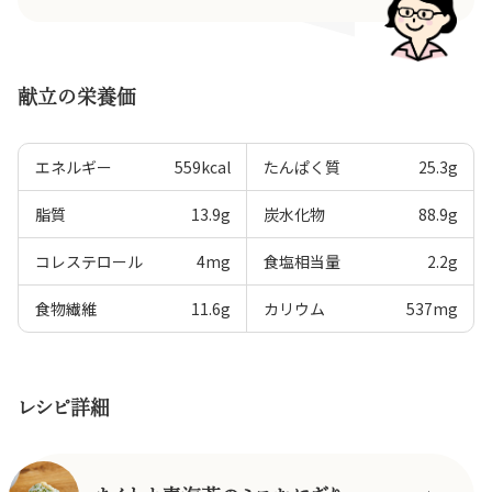
献立の栄養価
エネルギー
559
kcal
たんぱく質
25.3
g
脂質
13.9
g
炭水化物
88.9
g
コレステロール
4
mg
食塩相当量
2.2
g
食物繊維
11.6
g
カリウム
537
mg
レシピ詳細