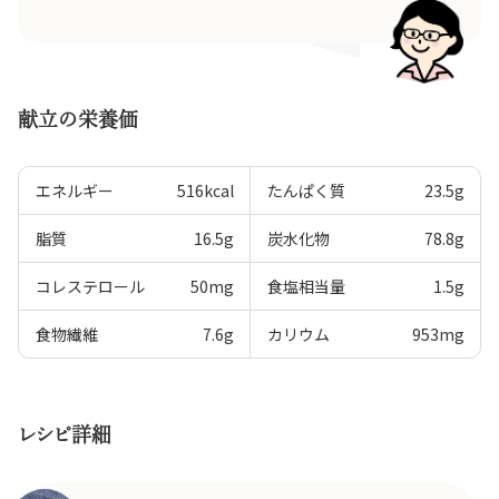
献立の栄養価
エネルギー
516
kcal
たんぱく質
23.5
g
脂質
16.5
g
炭水化物
78.8
g
コレステロール
50
mg
食塩相当量
1.5
g
食物繊維
7.6
g
カリウム
953
mg
レシピ詳細