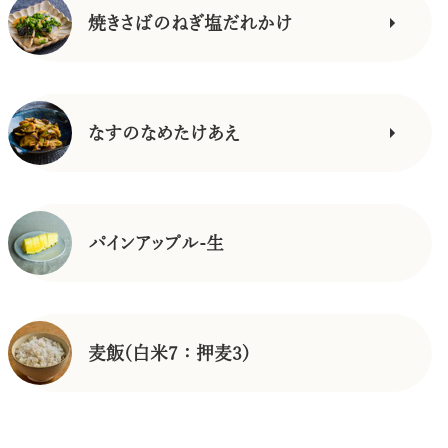
焼きさばのねぎ塩だれかけ
なすのなめたけあえ
パインアップル-生
麦飯(白米7：押麦3)