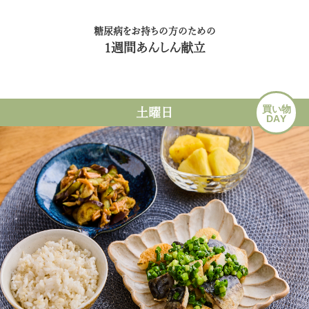
糖尿病をお持ちの方のための
1週間あんしん献立
買い物
土曜日
DAY