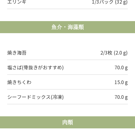
エリンギ
1/3パック (32 g)
魚介・海藻類
焼き海苔
2/3枚 (2.0 g)
塩さば(骨抜きがおすすめ)
70.0 g
焼きちくわ
15.0 g
シーフードミックス(冷凍)
70.0 g
肉類