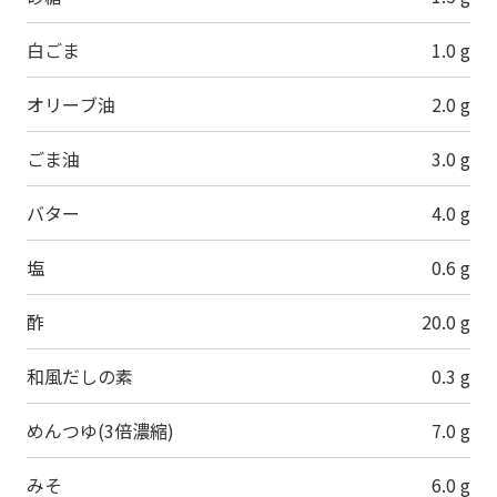
白ごま
1.0 g
オリーブ油
2.0 g
ごま油
3.0 g
バター
4.0 g
塩
0.6 g
酢
20.0 g
和風だしの素
0.3 g
めんつゆ(3倍濃縮)
7.0 g
みそ
6.0 g