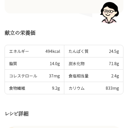
献立の栄養価
エネルギー
494
kcal
たんぱく質
24.5
g
脂質
14.0
g
炭水化物
71.8
g
コレステロール
37
mg
食塩相当量
2.4
g
食物繊維
9.2
g
カリウム
833
mg
レシピ詳細