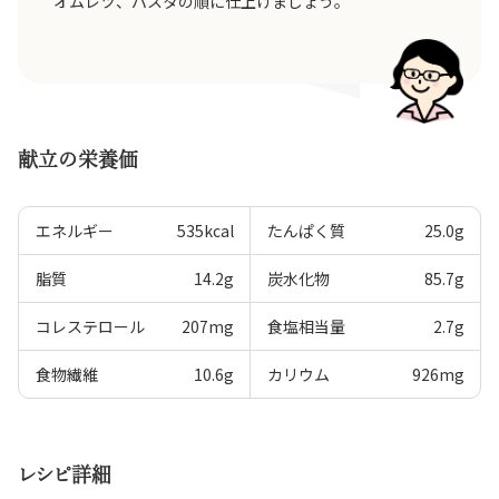
オムレツ、パスタの順に仕上げましょう。
献立の栄養価
エネルギー
535
kcal
たんぱく質
25.0
g
脂質
14.2
g
炭水化物
85.7
g
コレステロール
207
mg
食塩相当量
2.7
g
食物繊維
10.6
g
カリウム
926
mg
レシピ詳細