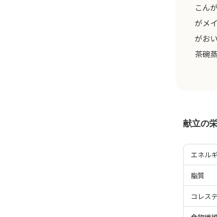
こん
がメ
がお
茶碗
献立の
エネル
脂質
コレス