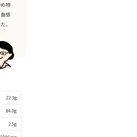
炒め物
た食感
した。
22.3
g
84.0
g
2.5
g