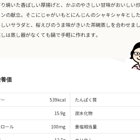
がり焼いた香ばしい厚揚げと、かぶのやさしい甘味がおいしい
インの献立。そこにじゃがいもとにんじんのシャキシャキとし
いしいサラダと、桜えびのうま味がきいた茶碗蒸しを合わせま
蒸しは蒸し器がなくても鍋で手軽に作れます。
栄養価
ギー
539
kcal
たんぱく質
15.9
g
炭水化物
テロール
100
mg
食塩相当量