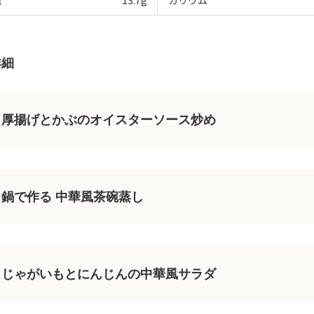
維
13.7
g
カリウム
詳細
厚揚げとかぶのオイスターソース炒め
鍋で作る 中華風茶碗蒸し
じゃがいもとにんじんの中華風サラダ