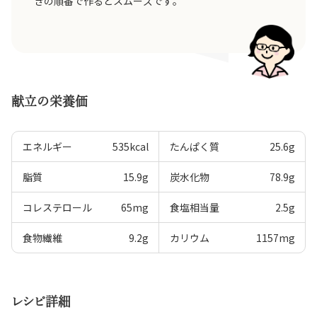
きの順番で作るとスムーズです。
献立の栄養価
エネルギー
535
kcal
たんぱく質
25.6
g
脂質
15.9
g
炭水化物
78.9
g
コレステロール
65
mg
食塩相当量
2.5
g
食物繊維
9.2
g
カリウム
1157
mg
レシピ詳細