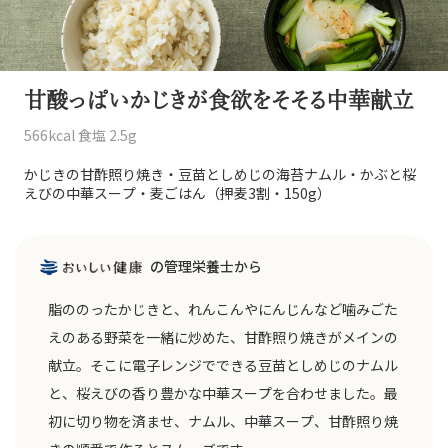
甘酸っぱいかじきが食欲をそそる中華献立
566kcal 食塩 2.5g
かじきの甘酢照り焼き・豆苗としめじの海苔ナムル・かぶと桜
えびの中華スープ・麦ごはん（押麦3割・150g）
の管理栄養士から
脂ののったかじきと、れんこんやにんじんなど噛みごた
えのある野菜を一緒に炒めた、甘酢照り焼きがメインの
献立。そこに電子レンジでできる豆苗としめじのナムル
と、桜えびの香り豊かな中華スープを合わせました。最
初に切り物を済ませ、ナムル、中華スープ、甘酢照り焼