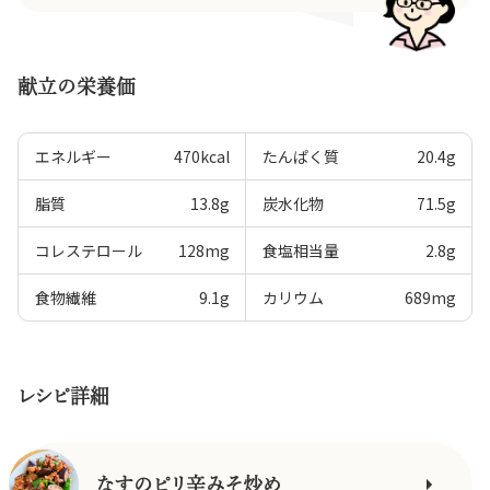
献立の栄養価
エネルギー
470
kcal
たんぱく質
20.4
g
脂質
13.8
g
炭水化物
71.5
g
コレステロール
128
mg
食塩相当量
2.8
g
食物繊維
9.1
g
カリウム
689
mg
レシピ詳細
なすのピリ辛みそ炒め