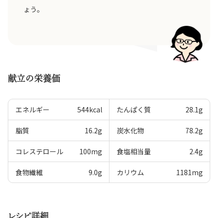
ょう。
献立の栄養価
エネルギー
544
kcal
たんぱく質
28.1
g
脂質
16.2
g
炭水化物
78.2
g
コレステロール
100
mg
食塩相当量
2.4
g
食物繊維
9.0
g
カリウム
1181
mg
レシピ詳細