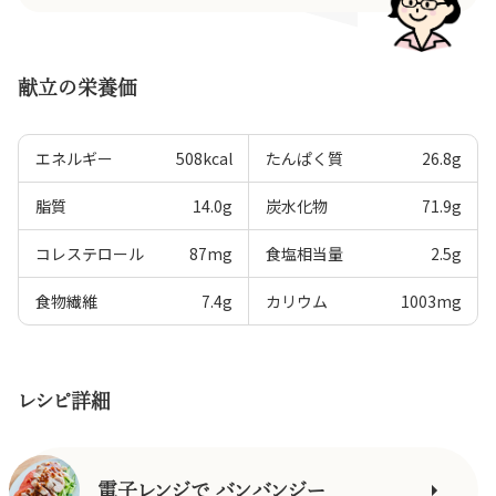
献立の栄養価
エネルギー
508
kcal
たんぱく質
26.8
g
脂質
14.0
g
炭水化物
71.9
g
コレステロール
87
mg
食塩相当量
2.5
g
食物繊維
7.4
g
カリウム
1003
mg
レシピ詳細
電子レンジで バンバンジー