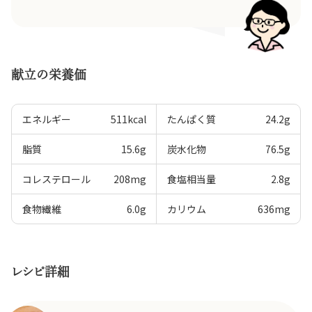
献立の栄養価
エネルギー
511
kcal
たんぱく質
24.2
g
脂質
15.6
g
炭水化物
76.5
g
コレステロール
208
mg
食塩相当量
2.8
g
食物繊維
6.0
g
カリウム
636
mg
レシピ詳細