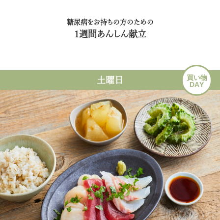
糖尿病をお持ちの方のための
1週間あんしん献立
買い物
土曜日
DAY