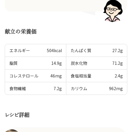
献立の栄養価
エネルギー
504
kcal
たんぱく質
27.2
g
脂質
14.9
g
炭水化物
71.2
g
コレステロール
46
mg
食塩相当量
2.4
g
食物繊維
7.2
g
カリウム
962
mg
レシピ詳細