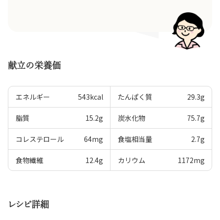
献立の栄養価
エネルギー
543
kcal
たんぱく質
29.3
g
脂質
15.2
g
炭水化物
75.7
g
コレステロール
64
mg
食塩相当量
2.7
g
食物繊維
12.4
g
カリウム
1172
mg
レシピ詳細