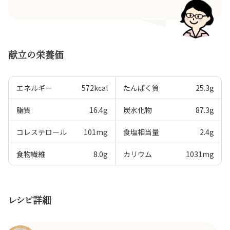
献立の栄養価
エネルギー
572
kcal
たんぱく質
25.3
g
脂質
16.4
g
炭水化物
87.3
g
コレステロール
101
mg
食塩相当量
2.4
g
食物繊維
8.0
g
カリウム
1031
mg
レシピ詳細