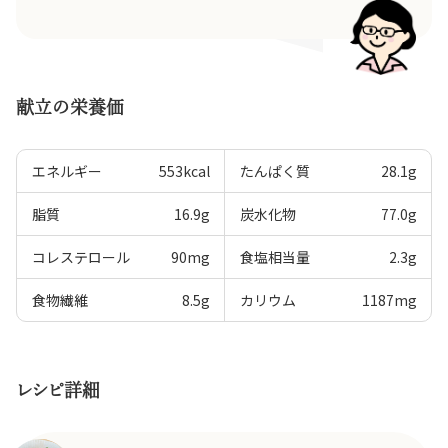
献立の栄養価
エネルギー
553
kcal
たんぱく質
28.1
g
脂質
16.9
g
炭水化物
77.0
g
コレステロール
90
mg
食塩相当量
2.3
g
食物繊維
8.5
g
カリウム
1187
mg
レシピ詳細