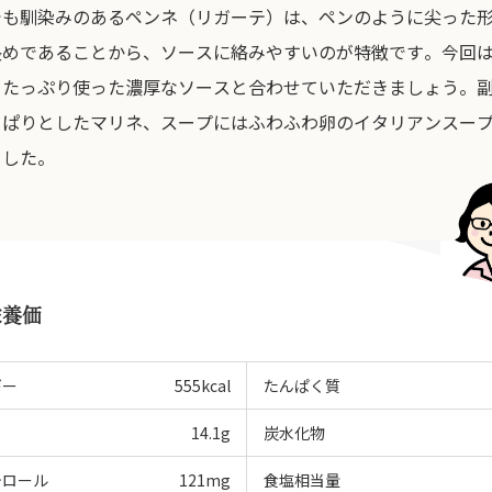
でも馴染みのあるペンネ（リガーテ）は、ペンのように尖った
長めであることから、ソースに絡みやすいのが特徴です。今回
をたっぷり使った濃厚なソースと合わせていただきましょう。
っぱりとしたマリネ、スープにはふわふわ卵のイタリアンスー
ました。
栄養価
ギー
555
kcal
たんぱく質
14.1
g
炭水化物
テロール
121
mg
食塩相当量