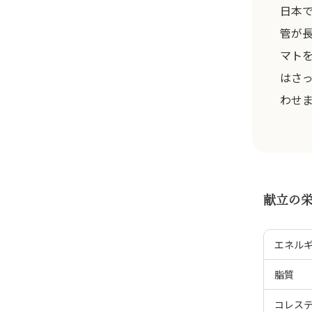
日本
管が
マト
はさ
わせ
献立の
エネル
脂質
コレス