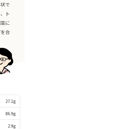
形状で
は、ト
副菜に
プを合
27.1
g
86.9
g
2.9
g