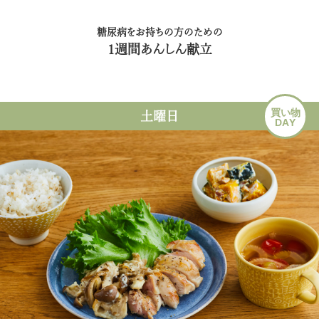
糖尿病をお持ちの方のための
1週間あんしん献立
買い物
土曜日
DAY