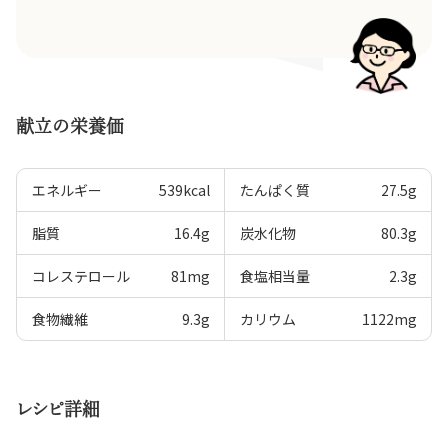
献立の栄養価
エネルギー
539
kcal
たんぱく質
27.5
g
脂質
16.4
g
炭水化物
80.3
g
コレステロール
81
mg
食塩相当量
2.3
g
食物繊維
9.3
g
カリウム
1122
mg
レシピ詳細