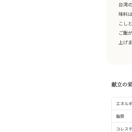
台湾
味料
こし
ご飯
上げ
献立の
エネル
脂質
コレス