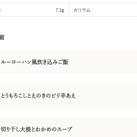
維
7.1
g
カリウム
細
ルーローハン風炊き込みご飯
とうもろこしとえのきのピリ辛あえ
切り干し大根とわかめのスープ