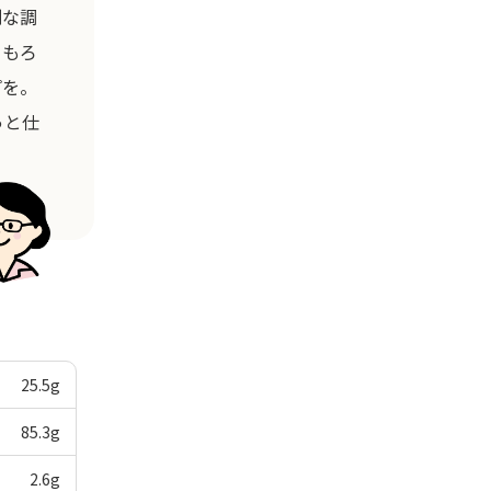
別な調
うもろ
プを。
っと仕
25.5
g
85.3
g
2.6
g