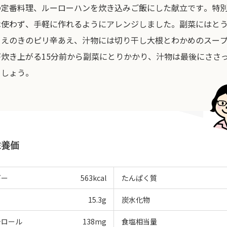
の定番料理、ルーローハンを炊き込みご飯にした献立です。特
は使わず、手軽に作れるようにアレンジしました。副菜にはと
とえのきのピリ辛あえ、汁物には切り干し大根とわかめのスー
が炊き上がる15分前から副菜にとりかかり、汁物は最後にささ
ましょう。
栄養価
ギー
563
kcal
たんぱく質
15.3
g
炭水化物
テロール
138
mg
食塩相当量