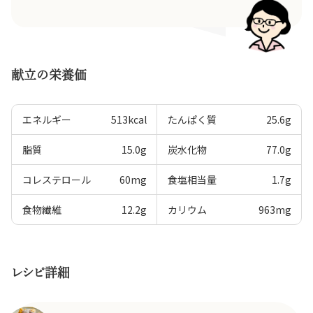
献立の栄養価
エネルギー
513
kcal
たんぱく質
25.6
g
脂質
15.0
g
炭水化物
77.0
g
コレステロール
60
mg
食塩相当量
1.7
g
食物繊維
12.2
g
カリウム
963
mg
レシピ詳細