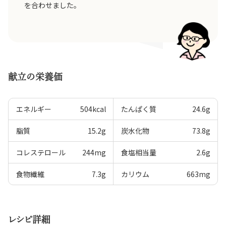
を合わせました。
献立の栄養価
エネルギー
504
kcal
たんぱく質
24.6
g
脂質
15.2
g
炭水化物
73.8
g
コレステロール
244
mg
食塩相当量
2.6
g
食物繊維
7.3
g
カリウム
663
mg
レシピ詳細