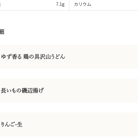
維
7.1
g
カリウム
細
ゆず香る 鶏の具沢山うどん
長いもの磯辺揚げ
りんご-生