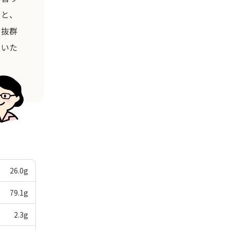
っと、
も抜群
をいた
26.0
g
79.1
g
2.3
g