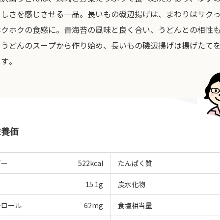
らしさを感じさせる一品。長いもの磯辺揚げは、まわりはサク
ホクホクの食感に。青海苔の風味と良く合い、うどんとの相性
。うどんのスープから作り始め、長いもの磯辺揚げは揚げたて
ます。
栄養価
ギー
522
kcal
たんぱく質
15.1
g
炭水化物
テロール
62
mg
食塩相当量