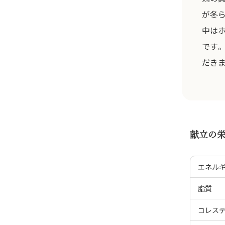
が冬
中は
です
だき
献立の
エネル
脂質
コレス