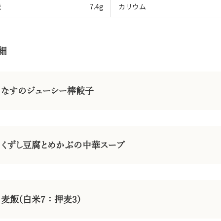
維
7.4
g
カリウム
細
なすのジューシー棒餃子
くずし豆腐とめかぶの中華スープ
麦飯(白米7：押麦3)