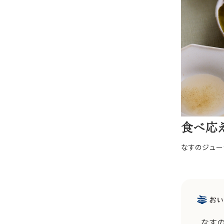
食べ応
なすのジュー
なす