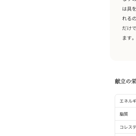
は具
れる
だけ
ます
献立の
エネル
脂質
コレス