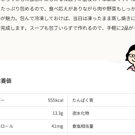
をたっぷり包めるので、食べ応えがありながら肉や野菜もしっ
のが魅力。包んで冷凍しておけば、当日は凍ったまま蒸し焼き
で完成します。スープも包丁いらずで作れるので、手軽に2品が
。
栄養価
ギー
555
kcal
たんぱく質
13.3
g
炭水化物
テロール
41
mg
食塩相当量