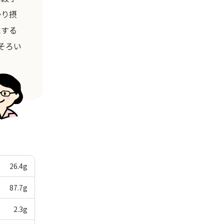
かり摂
にする
そろい
26.4
g
87.7
g
2.3
g