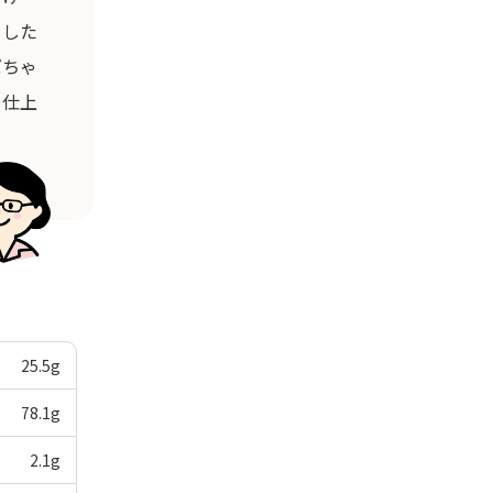
とした
ぼちゃ
る仕上
25.5
g
78.1
g
2.1
g