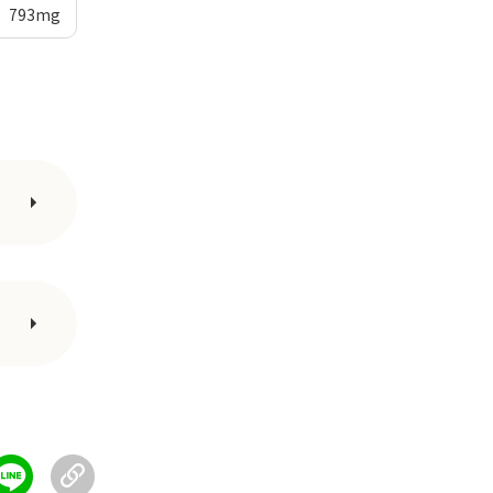
793
mg