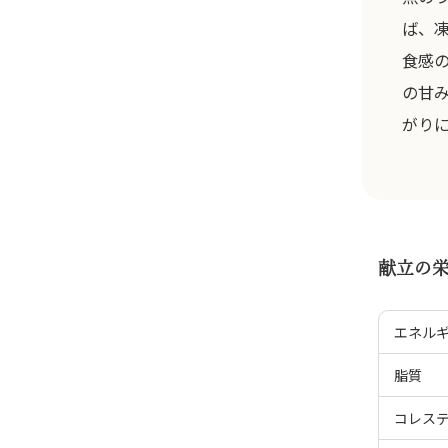
ば、
食感
の甘
がり
献立の
エネル
脂質
コレス