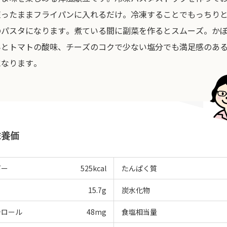
凍ったままフライパンに入れるだけ。冷凍することでもっちり
のパスタになります。煮ている間に副菜を作るとスムーズ。か
みとトマトの酸味、チーズのコクで少ない塩分でも満足感のあ
になります。
栄養価
ギー
525
kcal
たんぱく質
15.7
g
炭水化物
テロール
48
mg
食塩相当量