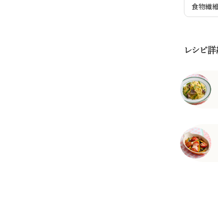
食物繊
レシピ詳