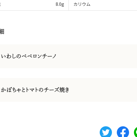
維
8.0
g
カリウム
細
いわしのペペロンチーノ
かぼちゃとトマトのチーズ焼き