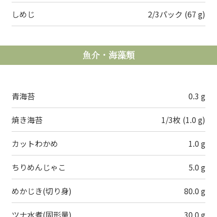
しめじ
2/3パック (67 g)
魚介・海藻類
青海苔
0.3 g
焼き海苔
1/3枚 (1.0 g)
カットわかめ
1.0 g
ちりめんじゃこ
5.0 g
めかじき(切り身)
80.0 g
ツナ水煮(固形量)
30.0 g