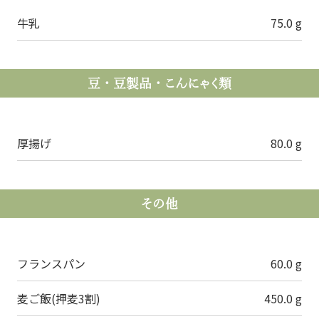
牛乳
75.0 g
豆・豆製品・こんにゃく類
厚揚げ
80.0 g
その他
フランスパン
60.0 g
麦ご飯(押麦3割)
450.0 g