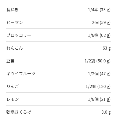
長ねぎ
1/4本 (33 g)
ピーマン
2個 (59 g)
ブロッコリー
1/6株 (62 g)
れんこん
63 g
豆苗
1/2袋 (50.0 g)
キウイフルーツ
1/2個 (47 g)
りんご
1/2個 (120 g)
レモン
1/6個 (21 g)
乾燥きくらげ
3.0 g