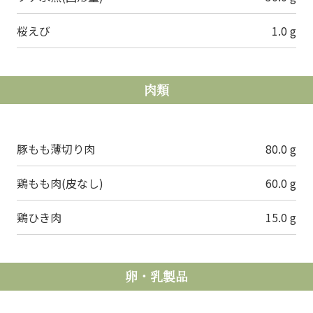
桜えび
1.0 g
肉類
豚もも薄切り肉
80.0 g
鶏もも肉(皮なし)
60.0 g
鶏ひき肉
15.0 g
卵・乳製品