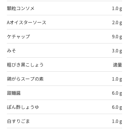
顆粒コンソメ
1.0 g
Aオイスターソース
2.0 g
ケチャップ
9.0 g
みそ
3.0 g
粗びき黒こしょう
適量
鶏がらスープの素
1.0 g
甜麺醤
6.0 g
ぽん酢しょうゆ
6.0 g
白すりごま
1.0 g