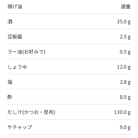
揚げ油
適量
酒
35.0 g
豆板醤
2.5 g
ラー油(お好みで)
0.5 g
しょうゆ
12.0 g
塩
2.8 g
酢
8.0 g
だし汁(かつお・昆布)
130.0 g
ケチャップ
9.0 g