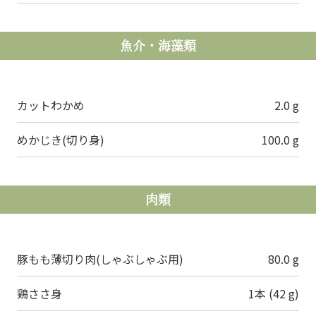
魚介・海藻類
カットわかめ
2.0 g
めかじき(切り身)
100.0 g
肉類
豚もも薄切り肉(しゃぶしゃぶ用)
80.0 g
鶏ささ身
1本 (42 g)