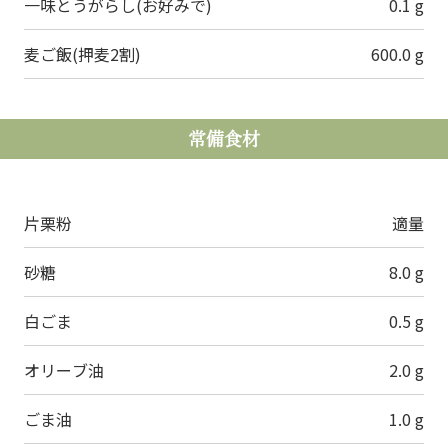
一味とうがらし(お好みで)
0.1 g
麦ご飯(押麦2割)
600.0 g
常備食材
片栗粉
適量
砂糖
8.0 g
白ごま
0.5 g
オリーブ油
2.0 g
ごま油
1.0 g