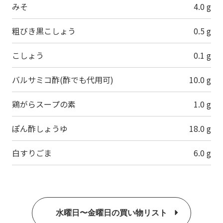
みそ
4.0 g
粗びき黒こしょう
0.5 g
こしょう
0.1 g
バルサミコ酢(酢でも代用可)
10.0 g
鶏がらスープの素
1.0 g
ぽん酢しょうゆ
18.0 g
白すりごま
6.0 g
水曜日〜金曜日の買い物リスト