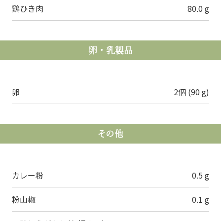
鶏ひき肉
80.0 g
卵・乳製品
卵
2個 (90 g)
その他
カレー粉
0.5 g
粉山椒
0.1 g