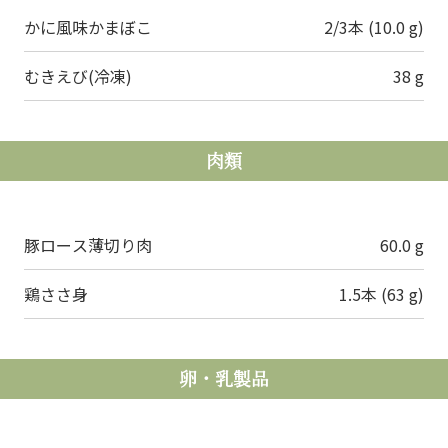
かに風味かまぼこ
2/3本 (10.0 g)
むきえび(冷凍)
38 g
肉類
豚ロース薄切り肉
60.0 g
鶏ささ身
1.5本 (63 g)
卵・乳製品