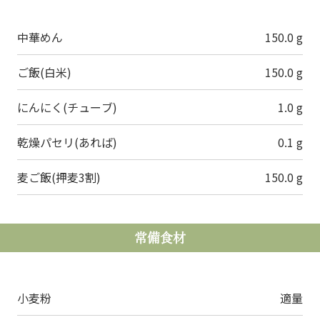
中華めん
150.0 g
ご飯(白米)
150.0 g
にんにく(チューブ)
1.0 g
乾燥パセリ(あれば)
0.1 g
麦ご飯(押麦3割)
150.0 g
常備食材
小麦粉
適量