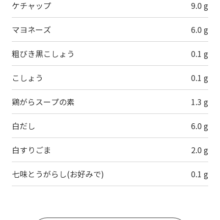
ケチャップ
9.0 g
マヨネーズ
6.0 g
粗びき黒こしょう
0.1 g
こしょう
0.1 g
鶏がらスープの素
1.3 g
白だし
6.0 g
白すりごま
2.0 g
七味とうがらし(お好みで)
0.1 g