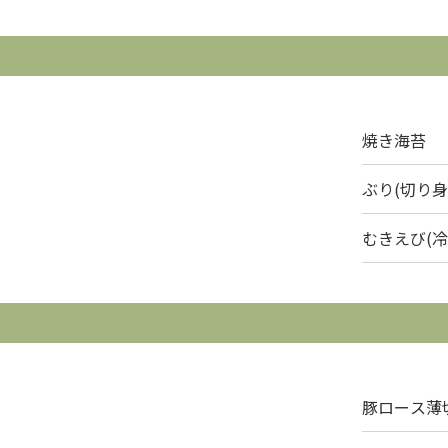
焼き海苔
ぶり(切り身
むきえび(冷
豚ロース薄