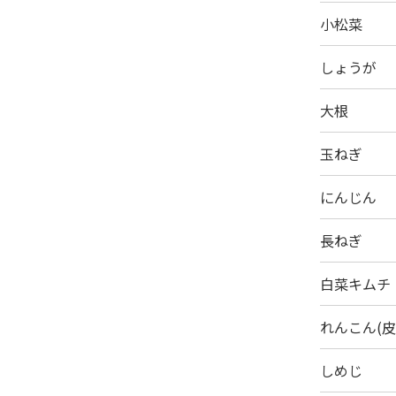
小松菜
しょうが
大根
玉ねぎ
にんじん
長ねぎ
白菜キムチ
れんこん(皮
しめじ