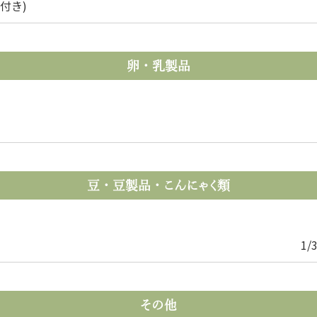
付き)
卵・乳製品
豆・豆製品・こんにゃく類
1/
その他