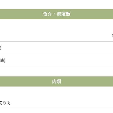
魚介・海藻類
)
凍)
肉類
切り肉