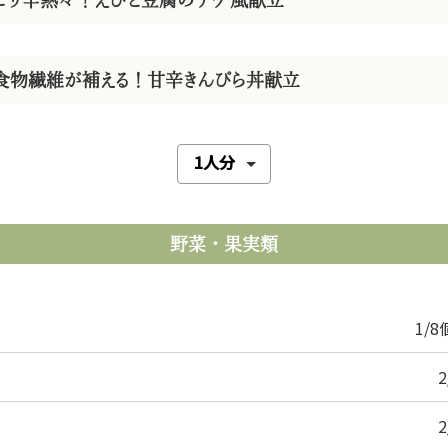
ピリ辛熱々！えびと豆腐のチゲ風献立
食物繊維が補える！甘辛きんぴら丼献立
野菜・果実類
1/8
2
2