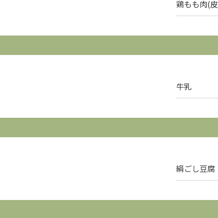
鶏もも肉(皮
牛乳
絹ごし豆腐