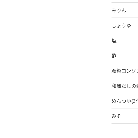
みりん
しょうゆ
塩
酢
顆粒コンソ
和風だしの
めんつゆ(3
みそ