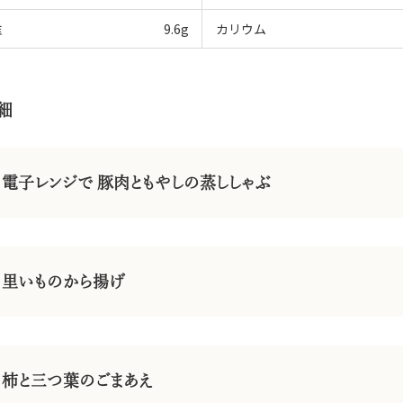
維
9.6
g
カリウム
細
電子レンジで 豚肉ともやしの蒸ししゃぶ
里いものから揚げ
柿と三つ葉のごまあえ