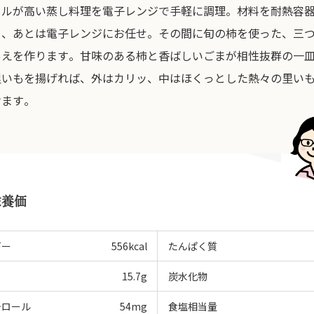
ドルが高い蒸し料理を電子レンジで手軽に調理。材料を耐熱容
ら、あとは電子レンジにお任せ。その間に旬の柿を使った、三
あえを作ります。甘味のある柿と香ばしいごまが相性抜群の一
里いもを揚げれば、外はカリッ、中はほくっとした熱々の里い
けます。
栄養価
ギー
556
kcal
たんぱく質
15.7
g
炭水化物
テロール
54
mg
食塩相当量