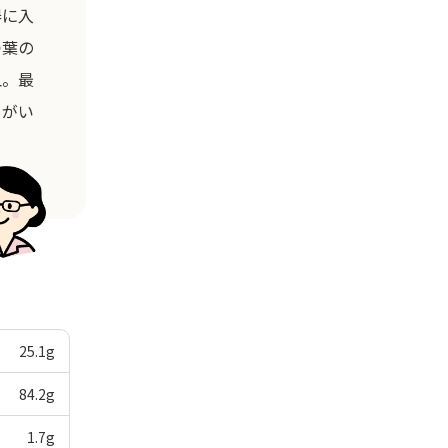
器に入
つ葉の
皿。最
もがい
25.1
g
84.2
g
1.7
g