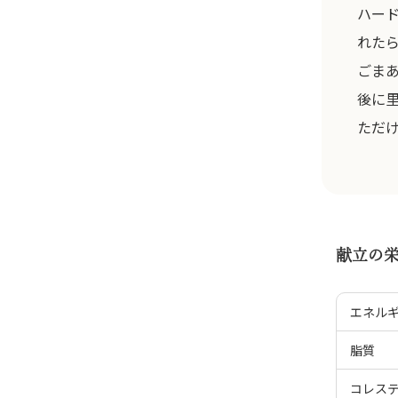
ハー
れた
ごま
後に
ただ
献立の
エネル
脂質
コレス