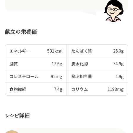
献立の栄養価
エネルギー
531
kcal
たんぱく質
25.0
g
脂質
17.6
g
炭水化物
74.9
g
コレステロール
92
mg
食塩相当量
1.9
g
食物繊維
7.4
g
カリウム
1198
mg
レシピ詳細