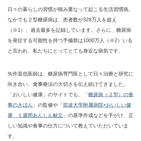
日々の暮らしの習慣が積み重なって起こる生活習慣病。
なかでも２型糖尿病は、患者数が328万人を超え
（※1）、過去最多を記録しています。さらに、糖尿病
を発症する可能性を持つ予備群は1000万人（※2）いる
と言われ、私たちにとってとても身近な病気です。
矢作直也医師は、糖尿病専門医として日々治療と研究に
向き合い、食事療法の大切さを伝え続けてきました。
「おいしい健康」のサイトでも、「
糖尿病（２型）の食
事のきほん
」の監修や「
筑波大学附属病院×おいしい健
康 １週間あんしん献立
」の基準作成などを手がけ、正
しい知識や食事の仕方について教えていただいていま
す。