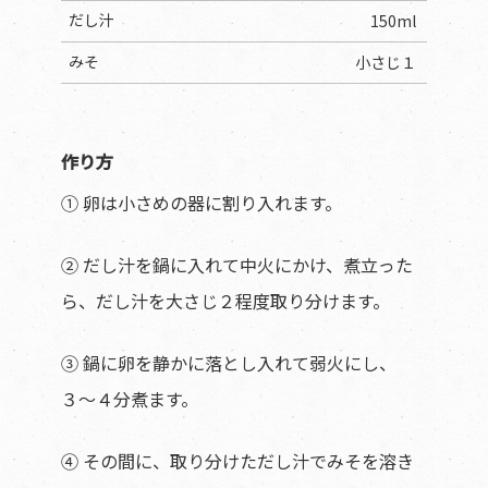
だし汁
150ml
みそ
小さじ１
作り方
① 卵は小さめの器に割り入れます。
② だし汁を鍋に入れて中火にかけ、煮立った
ら、だし汁を大さじ２程度取り分けます。
③ 鍋に卵を静かに落とし入れて弱火にし、
３〜４分煮ます。
④ その間に、取り分けただし汁でみそを溶き