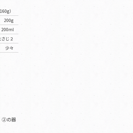
60g）
200g
200ml
大さじ２
少々
。
、②の器