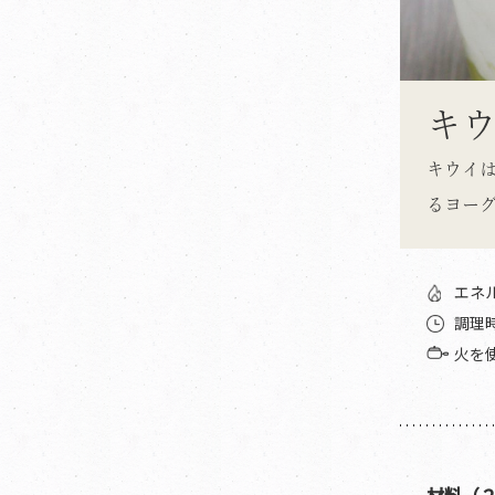
キ
キウイ
るヨー
エネル
調理
火を
材料（