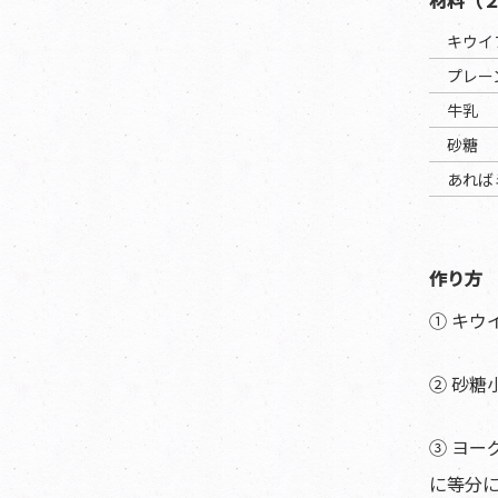
キウイ
プレー
牛乳
砂糖
あれば
作り方
① キ
② 砂
③ ヨ
に等分