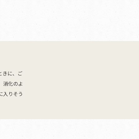
ときに、ご
。消化のよ
に入りそう