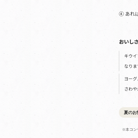
④ あれ
おいし
キウイ
なりま
ヨーグ
さわや
夏のお
※本コン