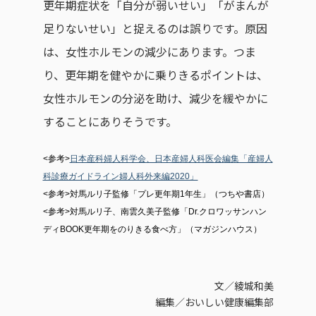
更年期症状を「自分が弱いせい」「がまんが
足りないせい」と捉えるのは誤りです。原因
は、女性ホルモンの減少にあります。つま
り、更年期を健やかに乗りきるポイントは、
女性ホルモンの分泌を助け、減少を緩やかに
することにありそうです。
<参考>
日本産科婦人科学会、日本産婦人科医会編集「産婦人
科診療ガイドライン婦人科外来編2020」
<参考>​​対馬ルリ子監修「プレ更年期1年生」（つちや書店）
<参考>対馬ルリ子、南雲久美子監修「Dr.クロワッサンハン
ディBOOK更年期をのりきる食べ方」（マガジンハウス）
文／綾城和美
編集／おいしい健康編集部