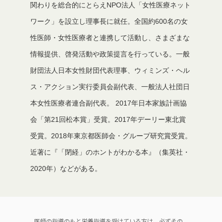
関わりを総合的にとらえNPO法人「女性医療ネット
ワーク」を設立し理事長に就任。全国約600名の女
性医師・女性医療者と連携して活動し、さまざまな
情報提供、啓発活動や政策提言を行っている。一般
財団法人日本女性財団代表理事、ウィミンズ・ヘル
ス・アクション実行委員会副代表、一般法人社団日
本女性医療者連合副代表。 2017年日本家族計画協
会「第21回松本賞」受賞。2017年デーリー東北賞
受賞。2018年東京都医師会・グループ研究賞受賞。
近著に『「閉経」のホントがわかる本』（集英社・
2020年）などがある。
医師の指導のもと栄養指導を受けている方は、必ずその