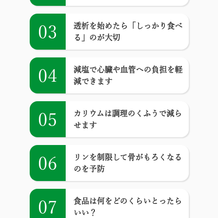
透析を始めたら「しっかり食べ
03
る」のが大切
減塩で心臓や血管への負担を軽
04
減できます
カリウムは調理のくふうで減ら
05
せます
リンを制限して骨がもろくなる
06
のを予防
食品は何をどのくらいとったら
07
いい？