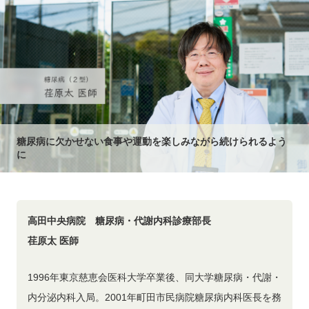
糖尿病に欠かせない食事や運動を楽しみながら続けられるよう
に
高田中央病院 糖尿病・代謝内科診療部長
荏原太 医師
1996年東京慈恵会医科大学卒業後、同大学糖尿病・代謝・
内分泌内科入局。2001年町田市民病院糖尿病内科医長を務