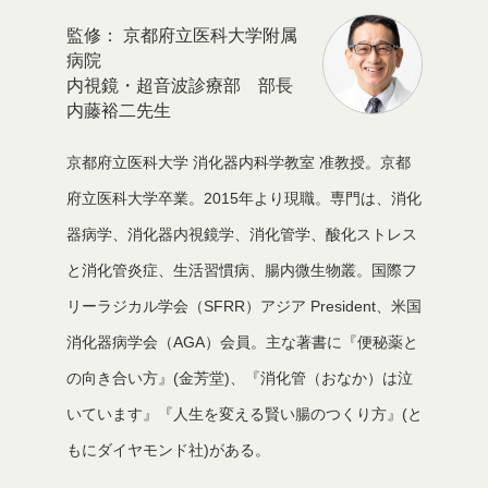
京都府立医科大学附属
病院
内視鏡・超音波診療部 部長
内藤裕二先生
京都府立医科大学 消化器内科学教室 准教授。京都
府立医科大学卒業。2015年より現職。専門は、消化
器病学、消化器内視鏡学、消化管学、酸化ストレス
と消化管炎症、生活習慣病、腸内微生物叢。国際フ
リーラジカル学会（SFRR）アジア President、米国
消化器病学会（AGA）会員。主な著書に『便秘薬と
の向き合い方』(金芳堂)、『消化管（おなか）は泣
いています』『人生を変える賢い腸のつくり方』(と
もにダイヤモンド社)がある。