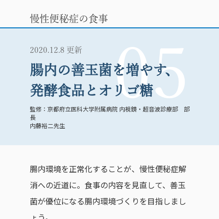
慢性便秘症の食事
05
2020.12.8 更新
腸内の善玉菌を増やす、
発酵食品とオリゴ糖
京都府立医科大学附属病院 内視鏡・超音波診療部 部
長
内藤裕二先生
腸内環境を正常化することが、慢性便秘症解
消への近道に。食事の内容を見直して、善玉
菌が優位になる腸内環境づくりを目指しまし
ょう。