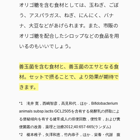
オリゴ糖を含む食材としては、玉ねぎ、ごぼ
う、アスパラガス、ねぎ、にんにく、バナ
ナ、大豆などがあげられます。また、市販の
オリゴ糖を配合したシロップなどの食品を用
いるのもいいでしょう。
善玉菌を含む食材と、善玉菌のエサとなる食
材。セットで摂ることで、より効果が期待で
きます。
*1 滝井 寛，西嶋智彦，高見和代．ほか．Bifidobacterium
animals subsp.lactis GCL2505を含有する発酵乳の摂取によ
る便秘傾向を有する健常成人の排便回数，便性常，および糞
便菌叢の改善．薬理と治療2012;40:657-665(ランダム)
*2 榎本稚子，矢澤和恵，竹内恭子，ほか．栄養・代謝 腹