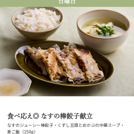
日曜日
食べ応え◎ なすの棒餃子献立
なすのジューシー棒餃子・くずし豆腐とめかぶの中華スープ・
麦ご飯（150g）