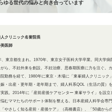
らゆる世代の悩みと向き合っています
婦人クリニック名誉院長
寿美医師
6年、東京都生まれ。1970年、東京女子医科大学卒業。同大学病
ながら、不妊外来を創設。不妊治療、思春期医療に力を注ぐ。
院勤務を経て、1980年に東京・木場に「東峯婦人クリニック
妊娠・出産・更年期・老年期まで、婦人科系QOL（生活の質）
実践。2014年に「産前産後ケアセンター 東峯サライ」を設立
に悩むママたちのサポート体制を整える。日本産婦人科学会専
に「やさしく知る産前・産後ケア」（高橋書店）、「50歳から