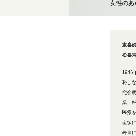
女性のあ
東峯
松峯
194
務し
究会病
業。
医療を
産後
著書