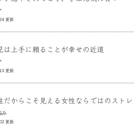
ア
.24 更新
育児は上手に頼ることが幸せの近道
ア
.13 更新
同性だからこそ見える女性ならではのストレ
悩み
.02 更新