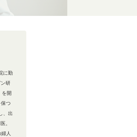
院に勤
ガン研
」を開
を保つ
し、出
門医。
の婦人