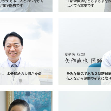
りが支える。人とのつながり
生活習慣病などさまざまな疾
が在宅医療です
はとても重要です
」。 水分補給の大切さを伝
身近な病気である２型糖尿病
伝えながら診療や研究に取