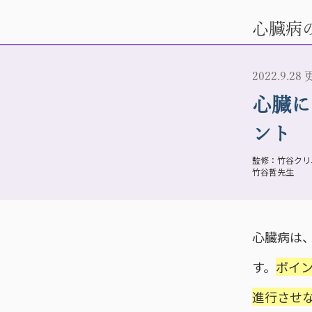
心臓病
2022.9.28
心臓に
ント
竹谷クリ
竹谷哲先生
心臓病は
す。
ポイ
進行させ