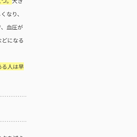
とつ。
大き
しくなり、
で、血圧が
などになる
ある人は早