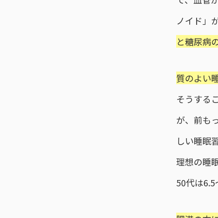
ノイド」
と糖尿病
質のよい
そうする
が、前も
しい睡眠
理想の睡眠
50代は6