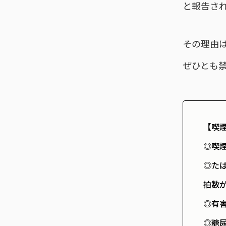
と報告さ
その理由
ぜひとも
【喫
◎喫
◎た
拍数
◎有
◎糖