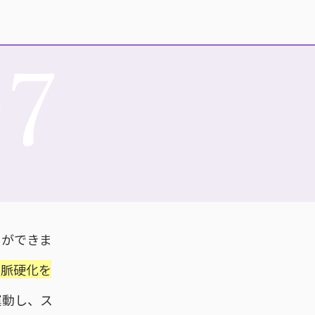
07
とができま
動脈硬化を
運動し、ス