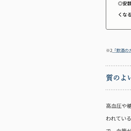
◎安
くな
※2
「飲酒の
質のよ
高血圧や
われてい
で、血管