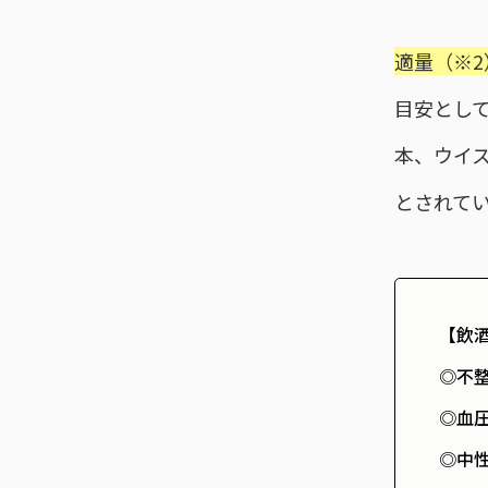
適量（※2
目安として
本、ウイ
とされて
【飲
◎不
◎血
◎中