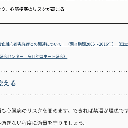
なり、心筋梗塞のリスクが高まる。
虚血性心疾患発症との関連について」（調査期間2005～2016年）（国
研究センター 多目的コホート研究）
控える
酒も心臓病のリスクを高めます。できれば禁酒が理想で
み過ぎない程度に適量を守りましょう。