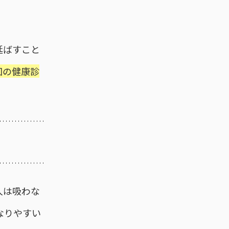
延ばすこと
回の健康診
人は吸わな
なりやすい