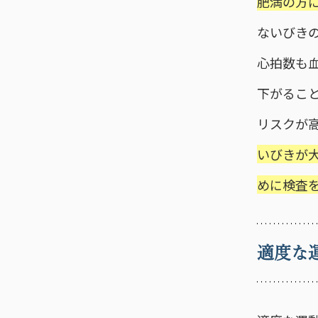
肥満の方
ないびき
心拍数も
下がるこ
リスクが
いびきが
めに検査
適度な