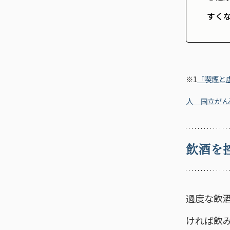
すく
※1
「喫煙と
人 国立がん
飲酒を
過度な飲
ければ飲