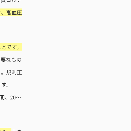
は、高血圧
ことです。
重要なもの
と。規則正
ます。
間、20〜