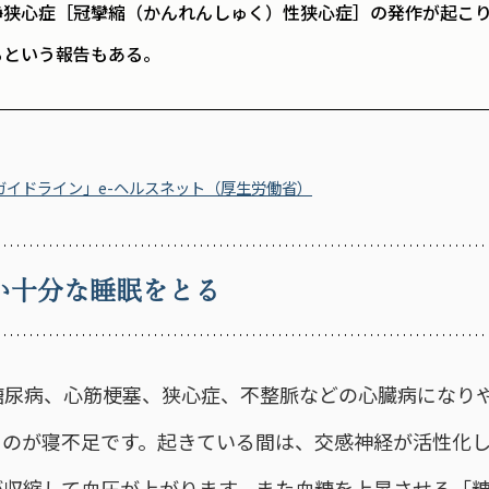
静狭心症［冠攣縮（かんれんしゅく）性狭心症］の発作が起こ
るという報告もある。
ガイドライン」e-ヘルスネット（厚生労働省）
い十分な睡眠をとる
糖尿病、心筋梗塞、狭心症、不整脈などの心臓病になり
るのが寝不足です。起きている間は、交感神経が活性化
が収縮して血圧が上がります。また血糖を上昇させる「