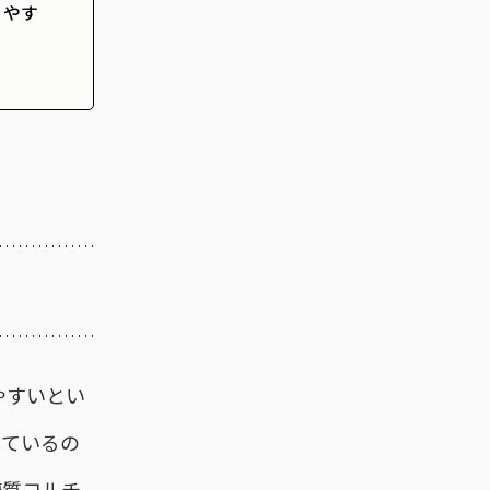
りやす
やすいとい
しているの
糖質コルチ