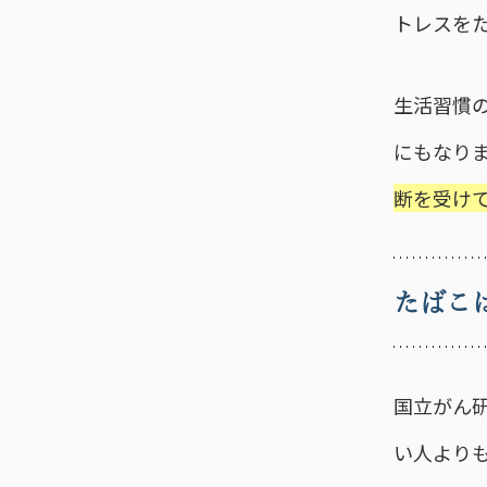
トレスを
生活習慣
にもなり
断を受け
たばこ
国立がん
い人より