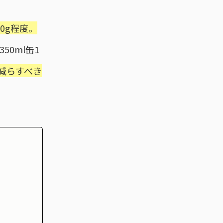
0g程度。
0ml缶1
減らすべき