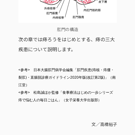
肛門の構造
次の章では痔ろうをはじめとする、痔の三大
疾患について説明します。
<参考> 日本大腸肛門病学会編集「肛門疾患(痔核・痔瘻・
裂肛)・直腸脱診療ガイドライン2020年版(改訂第2版)」（南
江堂）
<参考> 松島誠ほか監修「食事療法はじめの一歩シリーズ
痔で悩む人の毎日ごはん」（女子栄養大学出版部）
文／高橋裕子