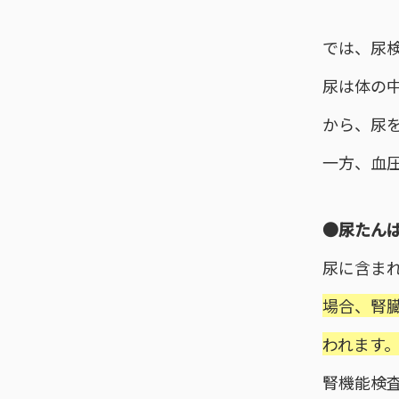
では、尿
尿は体の
から、尿
一方、血
●尿たん
尿に含ま
場合、腎
われます
腎機能検