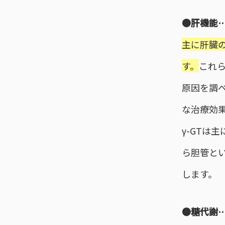
●肝機能…A
主に肝臓の
す。
これ
原因を調
な治療効
γ-GTは
ら胆管と
します。
●糖代謝…