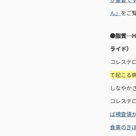
ん」
をご
●脂質…H
ライド）
コレステ
て起こる
しなやか
コレステ
ば検査値
食事のき