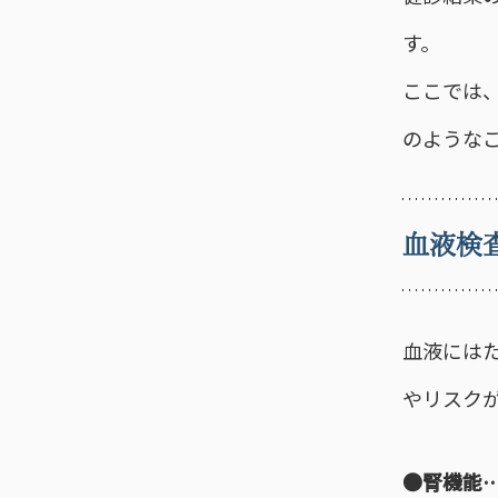
す。
ここでは
のような
血液検
血液には
やリスク
●腎機能…