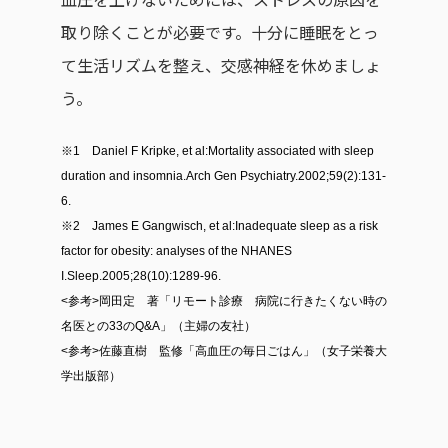
取り除くことが必要です。十分に睡眠をとっ
て生活リズムを整え、交感神経を休めましょ
う。
※1 Daniel F Kripke, et al:Mortality associated with sleep
duration and insomnia.Arch Gen Psychiatry.2002;59(2):131-
6.
※2 James E Gangwisch, et al:Inadequate sleep as a risk
factor for obesity: analyses of the NHANES
I.Sleep.2005;28(10):1289-96.
<参考>岡田定 著「リモート診療 病院に行きたくない時の
名医との33のQ&A」（主婦の友社）
<参考>佐藤直樹 監修「高血圧の毎日ごはん」（女子栄養大
学出版部）