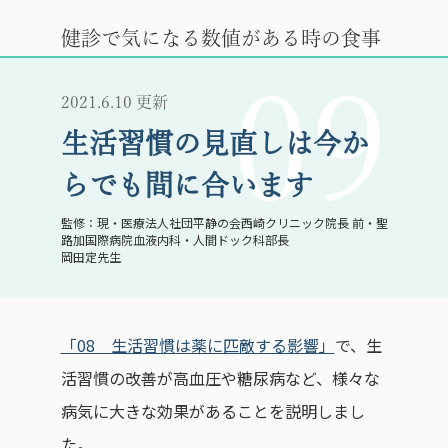
健診で気になる数値がある時の食事
09
2021.6.10 更新
生活習慣の見直しは今か
らでも間に合います
現・医療法人社団平静の会西崎クリニック院長 前・聖
路加国際病院血液内科・人間ドック科部長
岡田定先生
「08 生活習慣は薬に匹敵する影響」
で、生
活習慣の改善が高血圧や糖尿病など、様々な
病気に大きな効果があることを説明しまし
た。