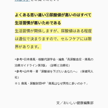
よくある思い違い③尿酸値が高いのはすべて
生活習慣が悪いためである
生活習慣が関係しますが、尿酸値はある程度
は遺伝で決まりますので、セルフケアには限
界があります。
<参考>日本痛風・核酸代謝学会・編集『高尿酸血症・痛風の
治療ガイドライン第3版』（診断と治療社）
<参考>山中寿・著『尿酸値を下げたいあなたへ』（保健同人
社）
※１ 痛風・尿酸財団HP「痛風はなぜ男性に多いのか？」
文／おいしい健康編集部