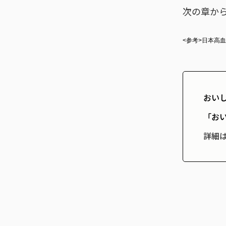
次の章か
<参考>日本高
おい
「お
詳細