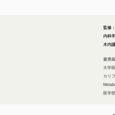
内科
木内
慶應義
大学
カリフォ
Meta
医学部