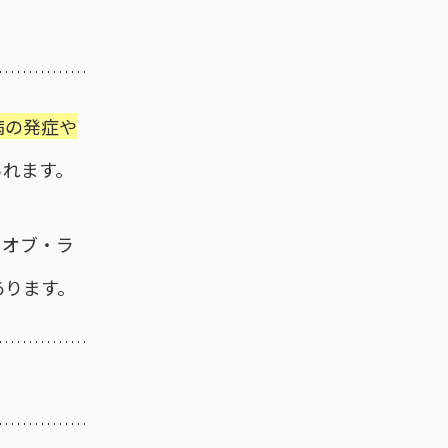
病の発症や
られます。
・オブ・ラ
あります。