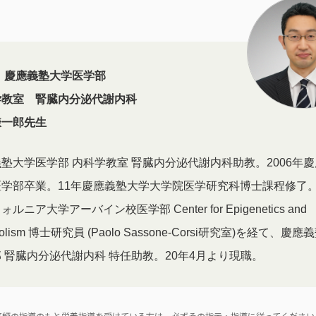
慶應義塾大学医学部
学教室 腎臓内分泌代謝内科
謙一郎先生
塾大学医学部 内科学教室 腎臓内分泌代謝内科助教。2006年
医学部卒業。11年慶應義塾大学大学院医学研究科博士課程修了
ルニア大学アーバイン校医学部 Center for Epigenetics and
bolism 博士研究員 (Paolo Sassone-Corsi研究室)を経て、慶
 腎臓内分泌代謝内科 特任助教。20年4月より現職。
医師の指導のもと栄養指導を受けている方は、必ずその指示・指導に従ってください