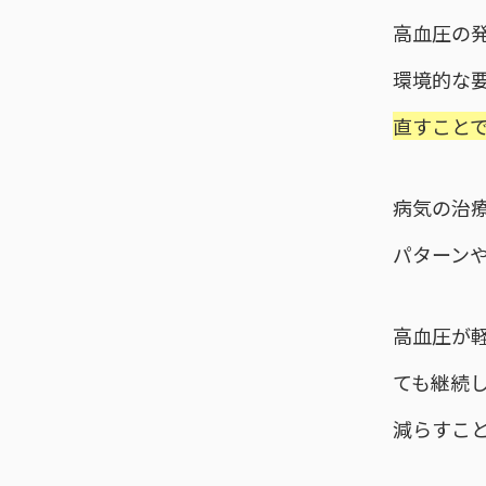
高血圧の
環境的な
直すこと
病気の治
パターン
高血圧が
ても継続
減らすこ