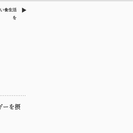
いい食生活
を
ギーを摂