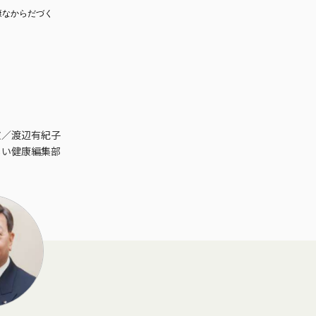
康なからだづく
文／渡辺有紀子
しい健康編集部