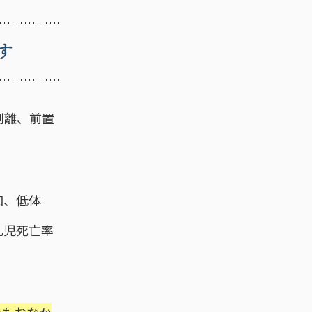
す
剥離、前置
加、低体
乳児死亡率