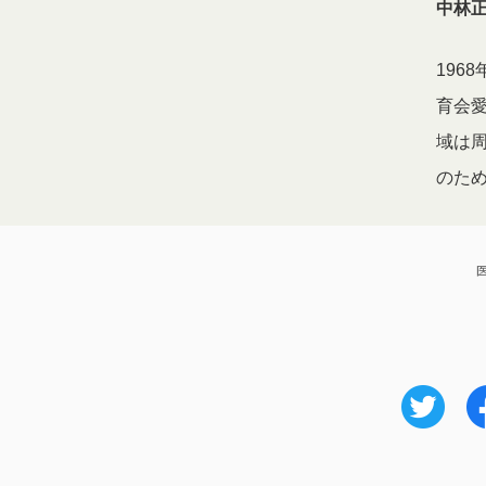
中林
196
育会愛
域は
のた