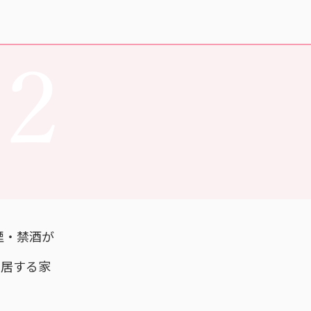
12
煙・禁酒が
同居する家