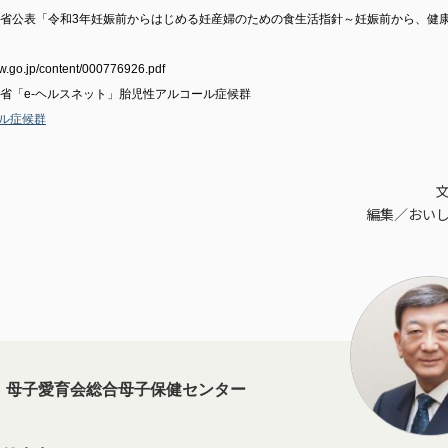
働省公表「令和3年妊娠前からはじめる妊産婦のための食生活指針～妊娠前から、健
w.go.jp/content/000776926.pdf
働省「e-ヘルスネット」胎児性アルコール症候群
ル症候群
編集／おい
母子愛育会総合母子保健センター