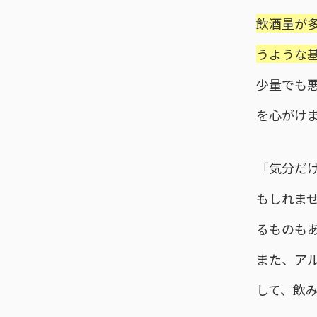
飲酒量が
うような
少量でも
を心がけ
「気分だ
もしれま
るものも
また、ア
して、飲