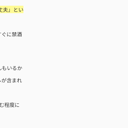
丈夫」とい
すぐに禁酒
んもいるか
ルが含まれ
む程度に