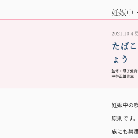
妊娠中
2021.10.4
たばこ
ょう
母子愛育
中林正雄先生
妊娠中の
原則です
族にも禁