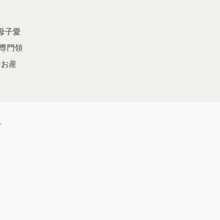
母子愛
。専門領
なお産
。