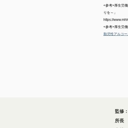
<参考>厚生労
りを～」
https://www.mhl
<参考>厚生労
胎児性アルコー
所長