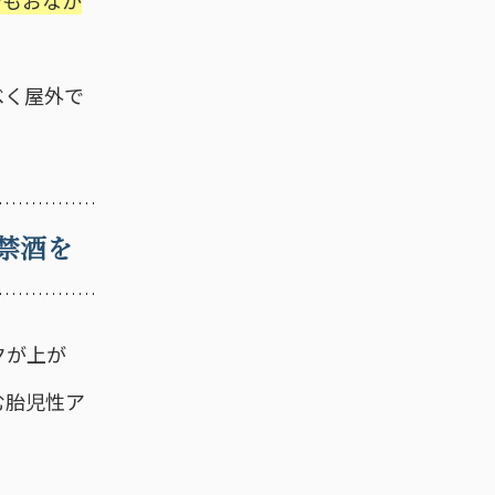
でもおなか
べく屋外で
禁酒を
クが上が
む胎児性ア