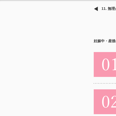
11. 
妊娠中・産後
0
0